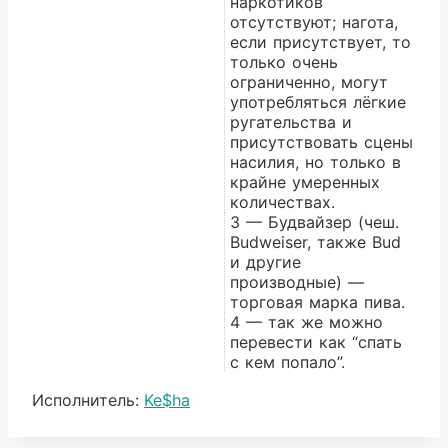
наркотиков
отсутствуют; нагота,
если присутствует, то
только очень
ограниченно, могут
употребляться лёгкие
ругательства и
присутствовать сцены
насилия, но только в
крайне умеренных
количествах.
3 — Будвайзер (чеш.
Budweiser, также Bud
и другие
производные) —
торговая марка пива.
4 — так же можно
перевести как “спать
с кем попало”.
Метки
Исполнитель:
Ke$ha
записи: