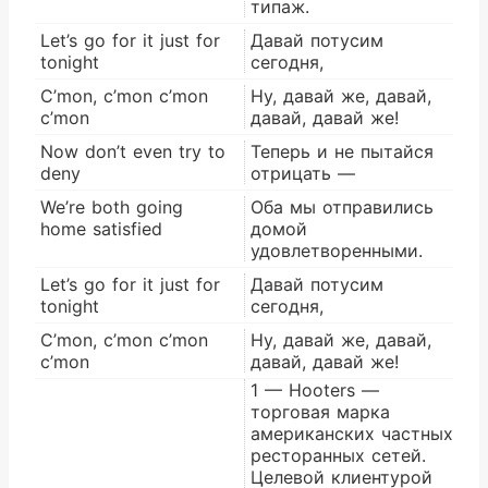
типаж.
Let’s go for it just for
Давай потусим
tonight
сегодня,
C’mon, c’mon c’mon
Ну, давай же, давай,
c’mon
давай, давай же!
Now don’t even try to
Теперь и не пытайся
deny
отрицать —
We’re both going
Оба мы отправились
home satisfied
домой
удовлетворенными.
Let’s go for it just for
Давай потусим
tonight
сегодня,
C’mon, c’mon c’mon
Ну, давай же, давай,
c’mon
давай, давай же!
1 — Hooters —
торговая марка
американских частных
ресторанных сетей.
Целевой клиентурой