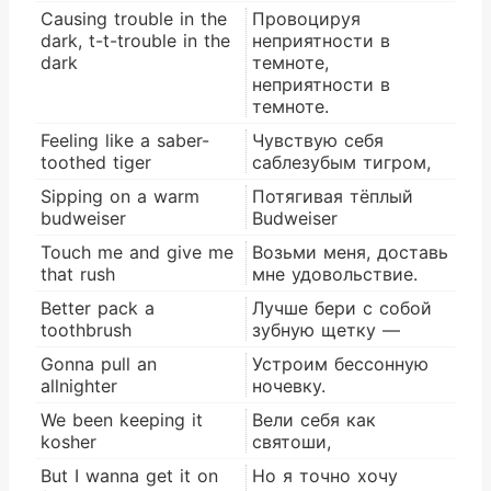
Causing trouble in the
Провоцируя
dark, t-t-trouble in the
неприятности в
dark
темноте,
неприятности в
темноте.
Feeling like a saber-
Чувствую себя
toothed tiger
саблезубым тигром,
Sipping on a warm
Потягивая тёплый
budweiser
Budweiser
Touch me and give me
Возьми меня, доставь
that rush
мне удовольствие.
Better pack a
Лучше бери с собой
toothbrush
зубную щетку —
Gonna pull an
Устроим бессонную
allnighter
ночевку.
We been keeping it
Вели себя как
kosher
святоши,
But I wanna get it on
Но я точно хочу