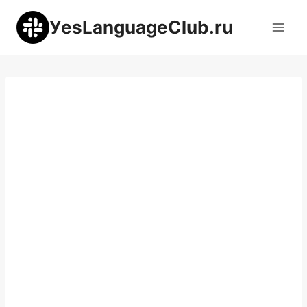
Перейти
УesLanguageClub.ru
к
содержимому