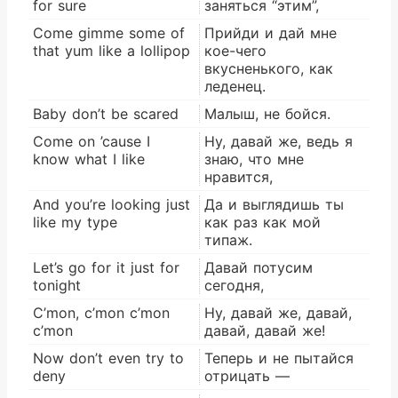
for sure
заняться “этим”,
Come gimme some of
Прийди и дай мне
that yum like a lollipop
кое-чего
вкусненького, как
леденец.
Baby don’t be scared
Малыш, не бойся.
Come on ’cause I
Ну, давай же, ведь я
know what I like
знаю, что мне
нравится,
And you’re looking just
Да и выглядишь ты
like my type
как раз как мой
типаж.
Let’s go for it just for
Давай потусим
tonight
сегодня,
C’mon, c’mon c’mon
Ну, давай же, давай,
c’mon
давай, давай же!
Now don’t even try to
Теперь и не пытайся
deny
отрицать —