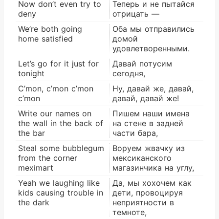
Now don’t even try to
Теперь и не пытайся
deny
отрицать —
We’re both going
Оба мы отправились
home satisfied
домой
удовлетворенными.
Let’s go for it just for
Давай потусим
tonight
сегодня,
C’mon, c’mon c’mon
Ну, давай же, давай,
c’mon
давай, давай же!
Write our names on
Пишем наши имена
the wall in the back of
на стене в задней
the bar
части бара,
Steal some bubblegum
Воруем жвачку из
from the corner
мексиканского
meximart
магазинчика на углу,
Yeah we laughing like
Да, мы хохочем как
kids causing trouble in
дети, провоцируя
the dark
неприятности в
темноте,