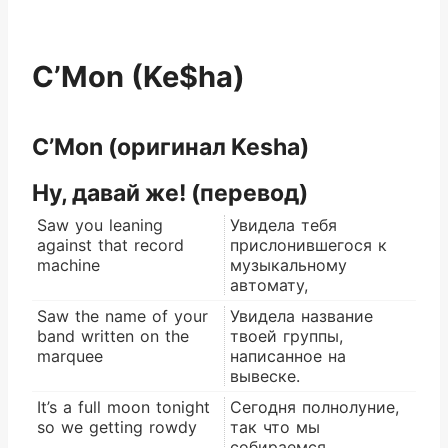
C’Mon (Ke$ha)
C’Mon (оригинал Kesha)
Ну, давай же! (перевод)
Saw you leaning
Увидела тебя
against that record
прислонившегося к
machine
музыкальному
автомату,
Saw the name of your
Увидела название
band written on the
твоей группы,
marquee
написанное на
вывеске.
It’s a full moon tonight
Сегодня полнолуние,
so we getting rowdy
так что мы
собираемся