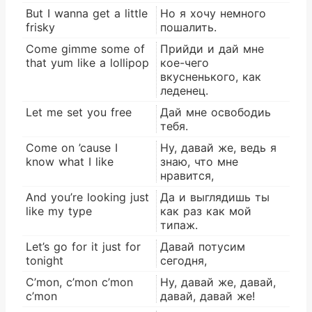
But I wanna get a little
Но я хочу немного
frisky
пошалить.
Come gimme some of
Прийди и дай мне
that yum like a lollipop
кое-чего
вкусненького, как
леденец.
Let me set you free
Дай мне освободиь
тебя.
Come on ’cause I
Ну, давай же, ведь я
know what I like
знаю, что мне
нравится,
And you’re looking just
Да и выглядишь ты
like my type
как раз как мой
типаж.
Let’s go for it just for
Давай потусим
tonight
сегодня,
C’mon, c’mon c’mon
Ну, давай же, давай,
c’mon
давай, давай же!