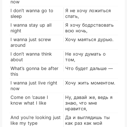
now
I don’t wanna go to
Я не хочу ложиться
sleep
спать,
I wanna stay up all
Я хочу бодрствовать
night
всю ночь,
I wanna just screw
Хочу маяться дурью.
around
I don’t wanna think
Не хочу думать о
about
том,
What’s gonna be after
Что будет дальше —
this
I wanna just live right
Хочу жить моментом.
now
Come on ’cause I
Ну, давай же, ведь я
know what I like
знаю, что мне
нравится,
And you’re looking just
Да и выглядишь ты
like my type
как раз как мой