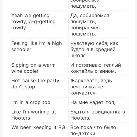
пошуметь,
Yeah we getting
Да, собираемся
rowdy, g-g-getting
пошуметь,
rowdy
собираемся
пошуметь.
Feeling like I’m a high
Чувствую себя, как
schooler
будто я в средней
школе
Sipping on a warm
И потягиваю тёплый
wine cooler
коктейль с вином.
Hot ’cause the party
Жарковато, ведь
don’t stop
вечеринка не
кончается.
I’m in a crop top
На мне надет топ,
Like I’m working at
Будто я официантка в
Hooters
Hooters.
We been keeping it PG
Всё пока что было
по-детски,