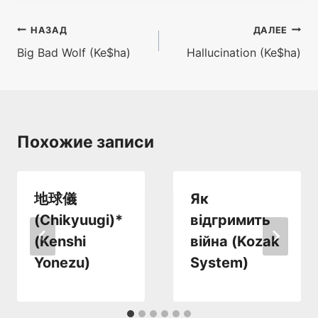
Навигация
НАЗАД
ДАЛЕЕ
Big Bad Wolf (Ke$ha)
Hallucination (Ke$ha)
по
записям
Похожие записи
地球儀
Як
(Chikyuugi)*
відгримить
(Kenshi
війна (Kozak
Yonezu)
System)