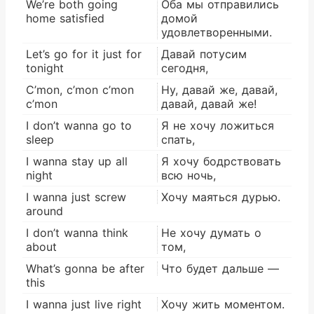
We’re both going
Оба мы отправились
home satisfied
домой
удовлетворенными.
Let’s go for it just for
Давай потусим
tonight
сегодня,
C’mon, c’mon c’mon
Ну, давай же, давай,
c’mon
давай, давай же!
I don’t wanna go to
Я не хочу ложиться
sleep
спать,
I wanna stay up all
Я хочу бодрствовать
night
всю ночь,
I wanna just screw
Хочу маяться дурью.
around
I don’t wanna think
Не хочу думать о
about
том,
What’s gonna be after
Что будет дальше —
this
I wanna just live right
Хочу жить моментом.