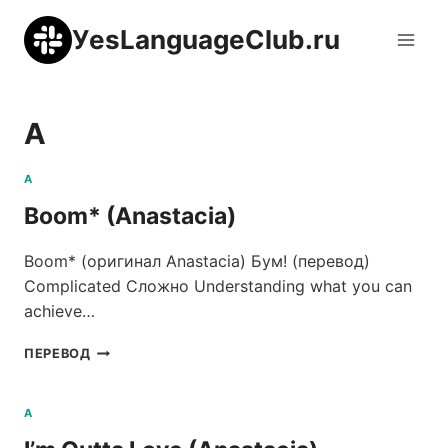
Перейти
УesLanguageClub.ru
к
содержимому
A
A
Boom* (Anastacia)
Boom* (оригинал Anastacia) Бум! (перевод)
Complicated Сложно Understanding what you can
achieve…
BOOM*
ПЕРЕВОД
(ANASTACIA)
A