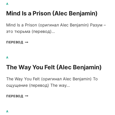
THERAPIST
A
TO
Mind Is a Prison (Alec Benjamin)
THERAPY
(ALEC
BENJAMIN)
Mind Is a Prison (оригинал Alec Benjamin) Разум –
это тюрьма (перевод)…
MIND
ПЕРЕВОД
IS
A
PRISON
A
(ALEC
The Way You Felt (Alec Benjamin)
BENJAMIN)
The Way You Felt (оригинал Alec Benjamin) То
ощущение (перевод) The way…
THE
ПЕРЕВОД
WAY
YOU
FELT
A