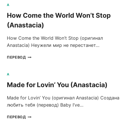
A
How Come the World Won’t Stop
(Anastacia)
How Come the World Won’t Stop (оригинал
Anastacia) Неужели мир не перестанет…
HOW
ПЕРЕВОД
COME
THE
WORLD
A
WON’T
Made for Lovin’ You (Anastacia)
STOP
(ANASTACIA)
Made for Lovin’ You (оригинал Anastacia) Создана
любить тебя (перевод) Baby I’ve…
MADE
ПЕРЕВОД
FOR
LOVIN’