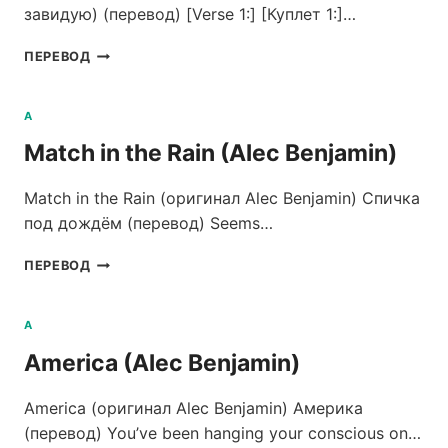
завидую) (перевод) [Verse 1:] [Куплет 1:]…
O.I.N.V.
ПЕРЕВОД
(ALEC
BENJAMIN)
A
Match in the Rain (Alec Benjamin)
Match in the Rain (оригинал Alec Benjamin) Спичка
под дождём (перевод) Seems…
MATCH
ПЕРЕВОД
IN
THE
RAIN
A
(ALEC
America (Alec Benjamin)
BENJAMIN)
America (оригинал Alec Benjamin) Америка
(перевод) You’ve been hanging your conscious on…