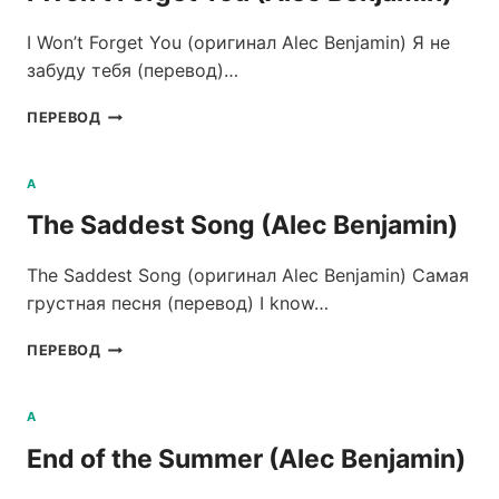
I Won’t Forget You (оригинал Alec Benjamin) Я не
забуду тебя (перевод)…
I
ПЕРЕВОД
WON’T
FORGET
YOU
A
(ALEC
The Saddest Song (Alec Benjamin)
BENJAMIN)
The Saddest Song (оригинал Alec Benjamin) Самая
грустная песня (перевод) I know…
THE
ПЕРЕВОД
SADDEST
SONG
(ALEC
A
BENJAMIN)
End of the Summer (Alec Benjamin)