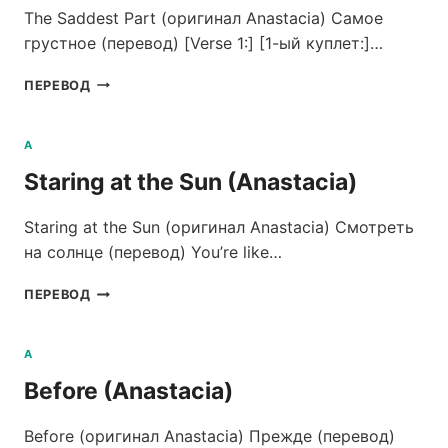
The Saddest Part (оригинал Anastacia) Самое
грустное (перевод) [Verse 1:] [1-ый куплет:]…
THE
ПЕРЕВОД
SADDEST
PART
(ANASTACIA)
A
Staring at the Sun (Anastacia)
Staring at the Sun (оригинал Anastacia) Смотреть
на солнце (перевод) You’re like…
STARING
ПЕРЕВОД
AT
THE
SUN
A
(ANASTACIA)
Before (Anastacia)
Before (оригинал Anastacia) Прежде (перевод)