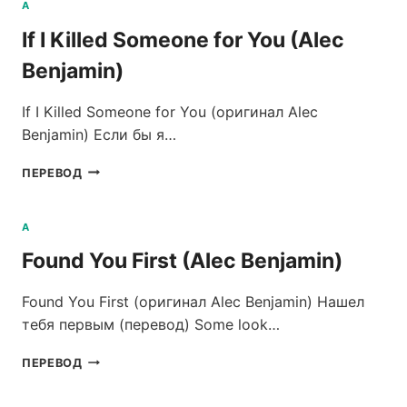
REASON
A
(ALEC
If I Killed Someone for You (Alec
BENJAMIN)
Benjamin)
If I Killed Someone for You (оригинал Alec
Benjamin) Если бы я…
IF
ПЕРЕВОД
I
KILLED
SOMEONE
A
FOR
Found You First (Alec Benjamin)
YOU
(ALEC
BENJAMIN)
Found You First (оригинал Alec Benjamin) Нашел
тебя первым (перевод) Some look…
FOUND
ПЕРЕВОД
YOU
FIRST