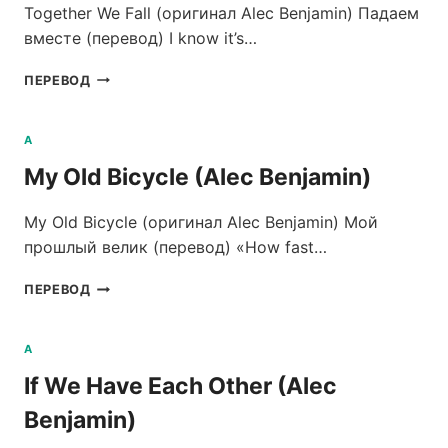
Together We Fall (оригинал Alec Benjamin) Падаем
вместе (перевод) I know it’s…
TOGETHER
ПЕРЕВОД
WE
FALL
(ALEC
A
BENJAMIN)
My Old Bicycle (Alec Benjamin)
My Old Bicycle (оригинал Alec Benjamin) Мой
прошлый велик (перевод) «How fast…
MY
ПЕРЕВОД
OLD
BICYCLE
(ALEC
A
BENJAMIN)
If We Have Each Other (Alec
Benjamin)