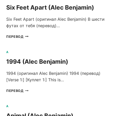
(ALEC
Six Feet Apart (Alec Benjamin)
BENJAMIN)
Six Feet Apart (оригинал Alec Benjamin) В шести
футах от тебя (перевод)…
SIX
ПЕРЕВОД
FEET
APART
(ALEC
A
BENJAMIN)
1994 (Alec Benjamin)
1994 (оригинал Alec Benjamin) 1994 (перевод)
[Verse 1:] [Куплет 1:] This is…
1994
ПЕРЕВОД
(ALEC
BENJAMIN)
A
Animal (Alec Benjamin)