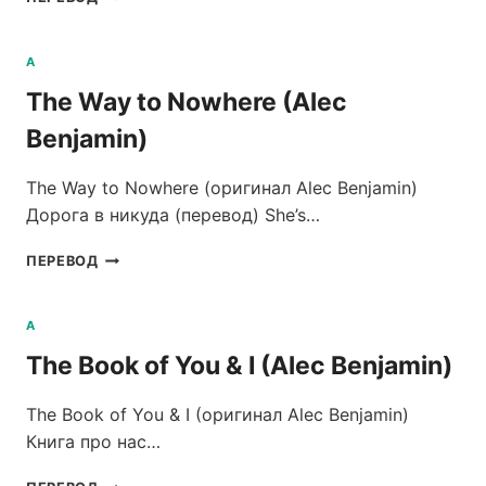
NOT
A
CYNIC
A
(ALEC
The Way to Nowhere (Alec
BENJAMIN)
Benjamin)
The Way to Nowhere (оригинал Alec Benjamin)
Дорога в никуда (перевод) She’s…
THE
ПЕРЕВОД
WAY
TO
NOWHERE
A
(ALEC
The Book of You & I (Alec Benjamin)
BENJAMIN)
The Book of You & I (оригинал Alec Benjamin)
Книга про нас…
THE