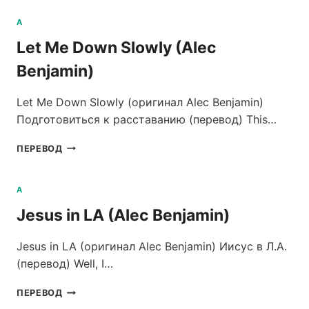
BENJAMIN)
A
Let Me Down Slowly (Alec
Benjamin)
Let Me Down Slowly (оригинал Alec Benjamin)
Подготовиться к расставанию (перевод) This…
LET
ПЕРЕВОД
ME
DOWN
SLOWLY
A
(ALEC
Jesus in LA (Alec Benjamin)
BENJAMIN)
Jesus in LA (оригинал Alec Benjamin) Иисус в Л.А.
(перевод) Well, I…
JESUS
ПЕРЕВОД
IN