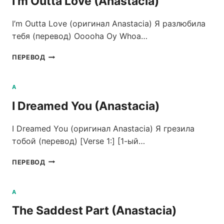
I’m Outta Love (Anastacia)
I’m Outta Love (оригинал Anastacia) Я разлюбила
тебя (перевод) Ooooha Оу Whoa…
I’M
ПЕРЕВОД
OUTTA
LOVE
(ANASTACIA)
A
I Dreamed You (Anastacia)
I Dreamed You (оригинал Anastacia) Я грезила
тобой (перевод) [Verse 1:] [1-ый…
I
ПЕРЕВОД
DREAMED
YOU
(ANASTACIA)
A
The Saddest Part (Anastacia)