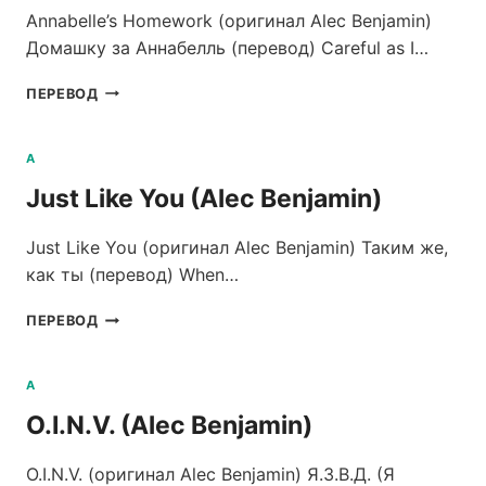
Annabelle’s Homework (оригинал Alec Benjamin)
Домашку за Аннабелль (перевод) Careful as I…
ANNABELLE’S
ПЕРЕВОД
HOMEWORK
(ALEC
BENJAMIN)
A
Just Like You (Alec Benjamin)
Just Like You (оригинал Alec Benjamin) Таким же,
как ты (перевод) When…
JUST
ПЕРЕВОД
LIKE
YOU
(ALEC
A
BENJAMIN)
O.I.N.V. (Alec Benjamin)
O.I.N.V. (оригинал Alec Benjamin) Я.З.В.Д. (Я