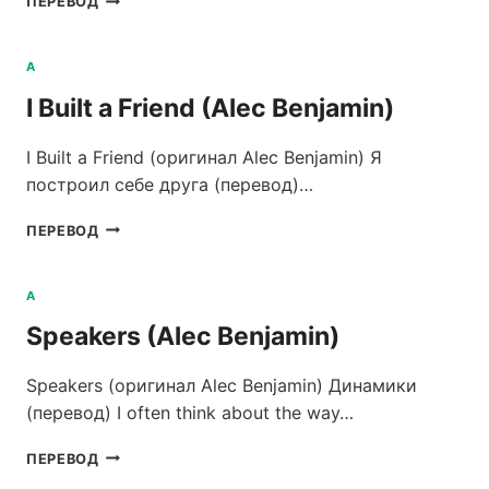
ПЕРЕВОД
BOOK
OF
YOU
A
&
I Built a Friend (Alec Benjamin)
I
(ALEC
BENJAMIN)
I Built a Friend (оригинал Alec Benjamin) Я
построил себе друга (перевод)…
I
ПЕРЕВОД
BUILT
A
FRIEND
A
(ALEC
Speakers (Alec Benjamin)
BENJAMIN)
Speakers (оригинал Alec Benjamin) Динамики
(перевод) I often think about the way…
SPEAKERS
ПЕРЕВОД
(ALEC