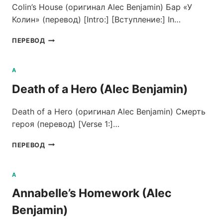
Colin’s House (оригинал Alec Benjamin) Бар «У
Колин» (перевод) [Intro:] [Вступление:] In…
COLIN’S
ПЕРЕВОД
HOUSE
(ALEC
BENJAMIN)
A
Death of a Hero (Alec Benjamin)
Death of a Hero (оригинал Alec Benjamin) Смерть
героя (перевод) [Verse 1:]…
DEATH
ПЕРЕВОД
OF
A
HERO
A
(ALEC
Annabelle’s Homework (Alec
BENJAMIN)
Benjamin)