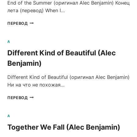
End of the Summer (оригинал Alec Benjamin) Конец
лета (перевод) When I…
END
ПЕРЕВОД
OF
THE
SUMMER
A
(ALEC
Different Kind of Beautiful (Alec
BENJAMIN)
Benjamin)
Different Kind of Beautiful (оригинал Alec Benjamin)
Ни на что не похожая…
DIFFERENT
ПЕРЕВОД
KIND
OF
BEAUTIFUL
A
(ALEC
Together We Fall (Alec Benjamin)
BENJAMIN)