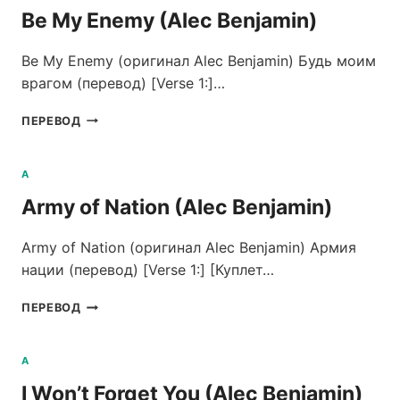
(ALEC
Be My Enemy (Alec Benjamin)
BENJAMIN)
Be My Enemy (оригинал Alec Benjamin) Будь моим
врагом (перевод) [Verse 1:]…
BE
ПЕРЕВОД
MY
ENEMY
(ALEC
A
BENJAMIN)
Army of Nation (Alec Benjamin)
Army of Nation (оригинал Alec Benjamin) Армия
нации (перевод) [Verse 1:] [Куплет…
ARMY
ПЕРЕВОД
OF
NATION
(ALEC
A
BENJAMIN)
I Won’t Forget You (Alec Benjamin)