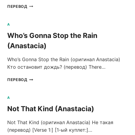
CAUGHT
ПЕРЕВОД
IN
THE
MIDDLE
A
(ANASTACIA)
Who’s Gonna Stop the Rain
(Anastacia)
Who’s Gonna Stop the Rain (оригинал Anastacia)
Кто остановит дождь? (перевод) There…
WHO’S
ПЕРЕВОД
GONNA
STOP
THE
A
RAIN
Not That Kind (Anastacia)
(ANASTACIA)
Not That Kind (оригинал Anastacia) Не такая
(перевод) [Verse 1:] [1-ый куплет:]…