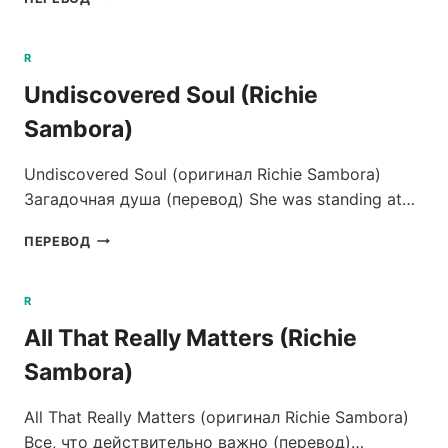
IT
FOR
LOVE
R
(RICHIE
Undiscovered Soul (Richie
SAMBORA)
Sambora)
Undiscovered Soul (оригинал Richie Sambora)
Загадочная душа (перевод) She was standing at…
UNDISCOVERED
ПЕРЕВОД
SOUL
(RICHIE
SAMBORA)
R
All That Really Matters (Richie
Sambora)
All That Really Matters (оригинал Richie Sambora)
Все, что действительно важно (перевод)…