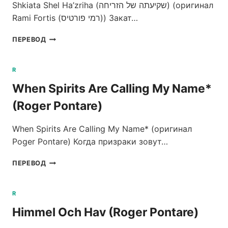
Shkiata Shel Ha’zriha (שקיעתה של הזריחה) (оригинал
Rami Fortis (רמי פורטיס)) Закат…
SHKIATA
ПЕРЕВОД
SHEL
HA’ZRIHA
(שקיעתה
R
של
When Spirits Are Calling My Name*
הזריחה)
(RAMI
(Roger Pontare)
FORTIS
(רמי
When Spirits Are Calling My Name* (оригинал
פורטיס))
Poger Pontare) Когда призраки зовут…
WHEN
ПЕРЕВОД
SPIRITS
ARE
CALLING
R
MY
Himmel Och Hav (Roger Pontare)
NAME*
(ROGER