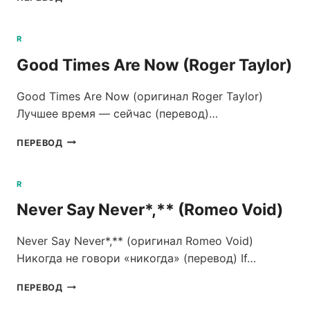
NO
(ROMEO
VOID)
R
Good Times Are Now (Roger Taylor)
Good Times Are Now (оригинал Roger Taylor)
Лучшее время — сейчас (перевод)…
GOOD
ПЕРЕВОД
TIMES
ARE
NOW
R
(ROGER
Never Say Never*,** (Romeo Void)
TAYLOR)
Never Say Never*,** (оригинал Romeo Void)
Никогда не говори «никогда» (перевод) If…
NEVER
ПЕРЕВОД
SAY