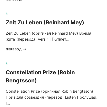
A
LONG
DAY
R
(ROSI
Zeit Zu Leben (Reinhard Mey)
GOLAN)
Zeit Zu Leben (оригинал Reinhard Mey) Время
жить (перевод) [Vers 1:] [Куплет…
ZEIT
ПЕРЕВОД
ZU
LEBEN
(REINHARD
R
MEY)
Constellation Prize (Robin
Bengtsson)
Constellation Prize (оригинал Robin Bengtsson)
Приз для созвездия (перевод) Listen Послушай,
I…