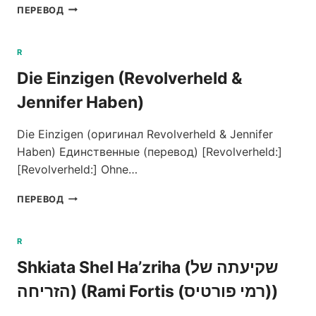
(THEY
ПЕРЕВОД
LONG
TO
BE)
R
CLOSE
Die Einzigen (Revolverheld &
TO
YOU
Jennifer Haben)
(RIE
FU)
Die Einzigen (оригинал Revolverheld & Jennifer
Haben) Единственные (перевод) [Revolverheld:]
[Revolverheld:] Ohne…
DIE
ПЕРЕВОД
EINZIGEN
(REVOLVERHELD
&
R
JENNIFER
Shkiata Shel Ha’zriha (שקיעתה של
HABEN)
הזריחה) (Rami Fortis (רמי פורטיס))