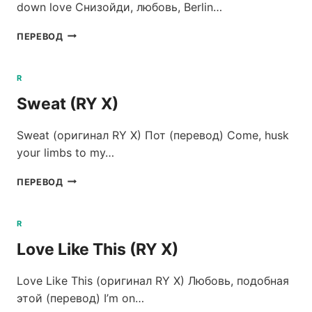
down love Снизойди, любовь, Berlin…
BERLIN
ПЕРЕВОД
(RY
X)
R
Sweat (RY X)
Sweat (оригинал RY X) Пот (перевод) Come, husk
your limbs to my…
SWEAT
ПЕРЕВОД
(RY
X)
R
Love Like This (RY X)
Love Like This (оригинал RY X) Любовь, подобная
этой (перевод) I’m on…