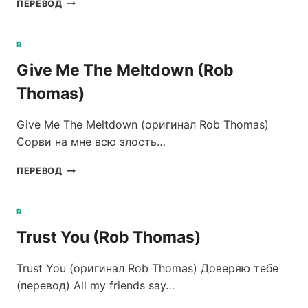
WONDERFUL
ПЕРЕВОД
(ROB
THOMAS)
R
Give Me The Meltdown (Rob
Thomas)
Give Me The Meltdown (оригинал Rob Thomas)
Сорви на мне всю злость…
GIVE
ПЕРЕВОД
ME
THE
MELTDOWN
R
(ROB
Trust You (Rob Thomas)
THOMAS)
Trust You (оригинал Rob Thomas) Доверяю тебе
(перевод) All my friends say…