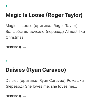
NEVER*,**
(ROMEO
R
VOID)
Magic Is Loose (Roger Taylor)
Magic Is Loose (оригинал Roger Taylor)
Волшебство исчезло (перевод) Almost like
Christmas…
MAGIC
ПЕРЕВОД
IS
LOOSE
(ROGER
R
TAYLOR)
Daisies (Ryan Caraveo)
Daisies (оригинал Ryan Caraveo) Ромашки
(перевод) She loves me, she loves me…
DAISIES
ПЕРЕВОД
(RYAN
CARAVEO)