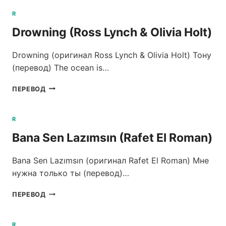
NOW
(RYAN
R
CARAVEO)
Drowning (Ross Lynch & Olivia Holt)
Drowning (оригинал Ross Lynch & Olivia Holt) Тону
(перевод) The ocean is…
DROWNING
ПЕРЕВОД
(ROSS
LYNCH
&
R
OLIVIA
Bana Sen Lazımsın (Rafet El Roman)
HOLT)
Bana Sen Lazımsın (оригинал Rafet El Roman) Мне
нужна только ты (перевод)…
BANA
ПЕРЕВОД
SEN
LAZIMSIN
(RAFET
R