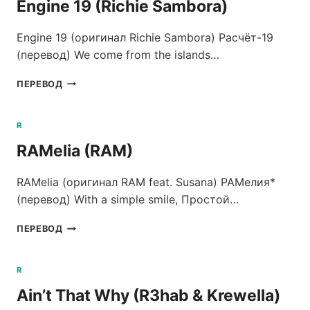
Engine 19 (Richie Sambora)
Engine 19 (оригинал Richie Sambora) Расчёт-19
(перевод) We come from the islands…
ENGINE
ПЕРЕВОД
19
(RICHIE
SAMBORA)
R
RAMelia (RAM)
RAMelia (оригинал RAM feat. Susana) РАМелия*
(перевод) With a simple smile, Простой…
RAMELIA
ПЕРЕВОД
(RAM)
R
Ain’t That Why (R3hab & Krewella)