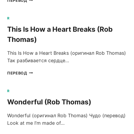
ПЕРЕВОД
KING
(ROMANOVS,
THE)
R
This Is How a Heart Breaks (Rob
Thomas)
This Is How a Heart Breaks (оригинал Rob Thomas)
Так разбивается сердце…
THIS
ПЕРЕВОД
IS
HOW
A
R
HEART
Wonderful (Rob Thomas)
BREAKS
(ROB
THOMAS)
Wonderful (оригинал Rob Thomas) Чудо (перевод)
Look at me I’m made of…