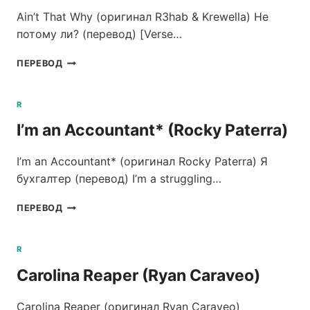
Ain’t That Why (оригинал R3hab & Krewella) Не
потому ли? (перевод) [Verse…
AIN’T
ПЕРЕВОД
THAT
WHY
(R3HAB
R
&
I’m an Accountant* (Rocky Paterra)
KREWELLA)
I’m an Accountant* (оригинал Rocky Paterra) Я
бухгалтер (перевод) I’m a struggling…
I’M
ПЕРЕВОД
AN
ACCOUNTANT*
(ROCKY
R
PATERRA)
Carolina Reaper (Ryan Caraveo)
Carolina Reaper (оригинал Ryan Caraveo)