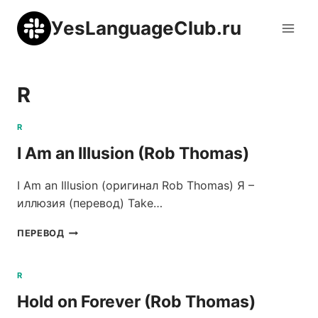
Перейти
УesLanguageClub.ru
к
содержимому
R
R
I Am an Illusion (Rob Thomas)
I Am an Illusion (оригинал Rob Thomas) Я –
иллюзия (перевод) Take…
I
ПЕРЕВОД
AM
AN
ILLUSION
R
(ROB
Hold on Forever (Rob Thomas)
THOMAS)