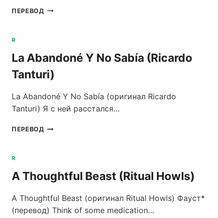
LOVE
ПЕРЕВОД
LIKE
THIS
(RY
R
X)
La Abandoné Y No Sabía (Ricardo
Tanturi)
La Abandoné Y No Sabía (оригинал Ricardo
Tanturi) Я с ней расстался…
LA
ПЕРЕВОД
ABANDONÉ
Y
NO
R
SABÍA
A Thoughtful Beast (Ritual Howls)
(RICARDO
TANTURI)
A Thoughtful Beast (оригинал Ritual Howls) Фауст*
(перевод) Think of some medication…