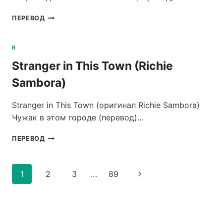
ALL
ПЕРЕВОД
THAT
REALLY
MATTERS
R
(RICHIE
Stranger in This Town (Richie
SAMBORA)
Sambora)
Stranger in This Town (оригинал Richie Sambora)
Чужак в этом городе (перевод)…
STRANGER
ПЕРЕВОД
IN
THIS
TOWN
Навигация
1
2
3
…
89
Следующая
(RICHIE
по
SAMBORA)
страница
страницам