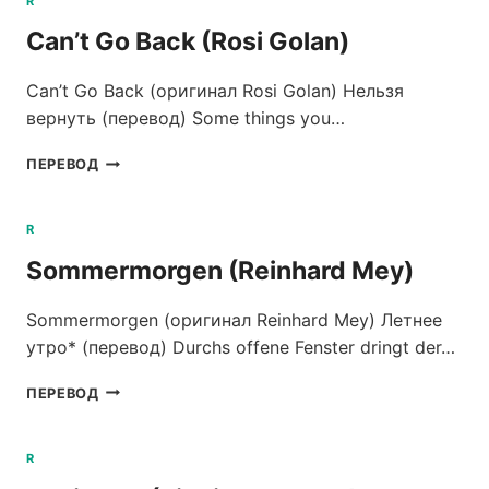
R
Can’t Go Back (Rosi Golan)
Can’t Go Back (оригинал Rosi Golan) Нельзя
вернуть (перевод) Some things you…
CAN’T
ПЕРЕВОД
GO
BACK
(ROSI
R
GOLAN)
Sommermorgen (Reinhard Mey)
Sommermorgen (оригинал Reinhard Mey) Летнее
утро* (перевод) Durchs offene Fenster dringt der…
SOMMERMORGEN
ПЕРЕВОД
(REINHARD
MEY)
R