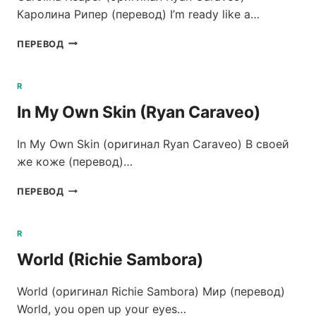
Каролина Рипер (перевод) I’m ready like a…
CAROLINA
ПЕРЕВОД
REAPER
(RYAN
CARAVEO)
R
In My Own Skin (Ryan Caraveo)
In My Own Skin (оригинал Ryan Caraveo) В своей
же коже (перевод)…
IN
ПЕРЕВОД
MY
OWN
SKIN
R
(RYAN
World (Richie Sambora)
CARAVEO)
World (оригинал Richie Sambora) Мир (перевод)
World, you open up your eyes…