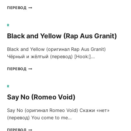
CONSTELLATION
ПЕРЕВОД
PRIZE
(ROBIN
BENGTSSON)
R
Black and Yellow (Rap Aus Granit)
Black and Yellow (оригинал Rap Aus Granit)
Чёрный и жёлтый (перевод) [Hook:]…
BLACK
ПЕРЕВОД
AND
YELLOW
(RAP
R
AUS
Say No (Romeo Void)
GRANIT)
Say No (оригинал Romeo Void) Скажи «нет»
(перевод) You come to me…
SAY
ПЕРЕВОД