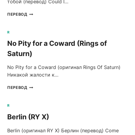
тобой (перевод) Could I…
THERE
ПЕРЕВОД
FOR
YOU
(RYAN
R
DONN)
No Pity for a Coward (Rings of
Saturn)
No Pity for a Coward (оригинал Rings Of Saturn)
Никакой жалости к…
NO
ПЕРЕВОД
PITY
FOR
A
R
COWARD
Berlin (RY X)
(RINGS
OF
SATURN)
Berlin (оригинал RY X) Берлин (перевод) Come