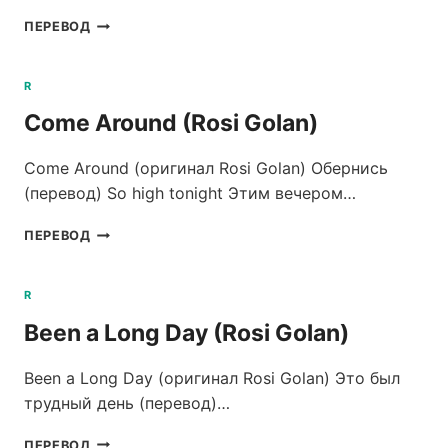
A
ПЕРЕВОД
THOUGHTFUL
BEAST
(RITUAL
R
HOWLS)
Come Around (Rosi Golan)
Come Around (оригинал Rosi Golan) Обернись
(перевод) So high tonight Этим вечером…
COME
ПЕРЕВОД
AROUND
(ROSI
GOLAN)
R
Been a Long Day (Rosi Golan)
Been a Long Day (оригинал Rosi Golan) Это был
трудный день (перевод)…
BEEN
ПЕРЕВОД