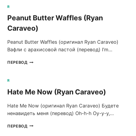
R
Peanut Butter Waffles (Ryan
Caraveo)
Peanut Butter Waffles (оригинал Ryan Caraveo)
Вафли с арахисовой пастой (перевод) I’m…
PEANUT
ПЕРЕВОД
BUTTER
WAFFLES
(RYAN
R
CARAVEO)
Hate Me Now (Ryan Caraveo)
Hate Me Now (оригинал Ryan Caraveo) Будете
ненавидеть меня (перевод) Oh-h-h Оу-у-у,…
HATE
ПЕРЕВОД
ME