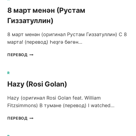
EL
8 март менән (Рустам
ROMAN)
Гиззатуллин)
8 март менән (оригинал Рустам Гиззатуллин) C 8
марта! (перевод) Һеҙгә бөгөн…
8
ПЕРЕВОД
МАРТ
МЕНӘН
(РУСТАМ
R
ГИЗЗАТУЛЛИН)
Hazy (Rosi Golan)
Hazy (оригинал Rosi Golan feat. William
Fitzsimmons) В тумане (перевод) I watched…
HAZY
ПЕРЕВОД
(ROSI
GOLAN)