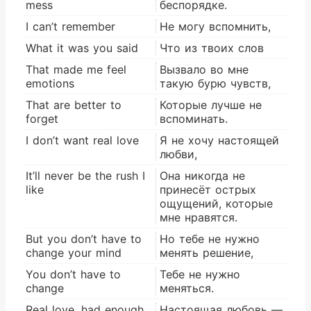
mess
беспорядке.
I can’t remember
Не могу вспомнить,
What it was you said
Что из твоих слов
That made me feel
Вызвало во мне
emotions
такую бурю чувств,
That are better to
Которые лучше не
forget
вспоминать.
I don’t want real love
Я не хочу настоящей
любви,
It’ll never be the rush I
Она никогда не
like
принесёт острых
ощущений, которые
мне нравятся.
But you don’t have to
Но тебе не нужно
change your mind
менять решение,
You don’t have to
Тебе не нужно
change
меняться.
Real love, had enough
Настоящая любовь —