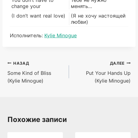
change your
менять…
(I don’t want real love)
(Я не хочу настоящей
любви)
Метки
Исполнитель:
Kylie Minogue
записи:
Навигация
НАЗАД
ДАЛЕЕ
Some Kind of Bliss
Put Your Hands Up
по
(Kylie Minogue)
(Kylie Minogue)
записям
Похожие записи