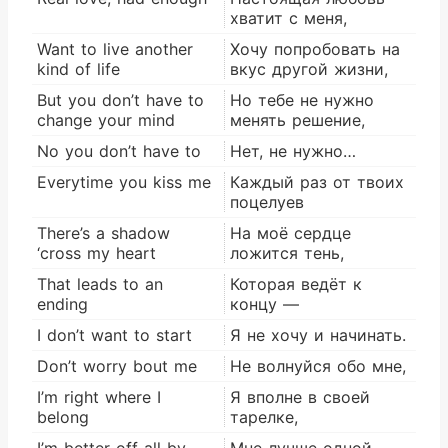
хватит с меня,
Want to live another
Хочу попробовать на
kind of life
вкус другой жизни,
But you don’t have to
Но тебе не нужно
change your mind
менять решение,
No you don’t have to
Нет, не нужно…
Everytime you kiss me
Каждый раз от твоих
поцелуев
There’s a shadow
На моё сердце
‘cross my heart
ложится тень,
That leads to an
Которая ведёт к
ending
концу —
I don’t want to start
Я не хочу и начинать.
Don’t worry bout me
Не волнуйся обо мне,
I’m right where I
Я вполне в своей
belong
тарелке,
I’m better off all by
Мне лучше одной.