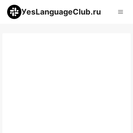
Перейти
УesLanguageClub.ru
к
содержимому