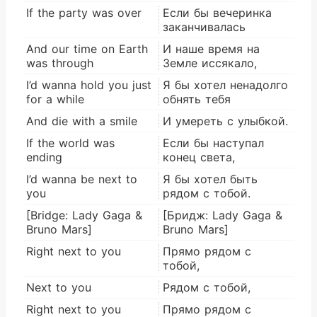
If the party was over
Если бы вечеринка
заканчивалась
And our time on Earth
И наше время на
was through
Земле иссякало,
I’d wanna hold you just
Я бы хотел ненадолго
for a while
обнять тебя
And die with a smile
И умереть с улыбкой.
If the world was
Если бы наступал
ending
конец света,
I’d wanna be next to
Я бы хотел быть
you
рядом с тобой.
[Bridge: Lady Gaga &
[Бридж: Lady Gaga &
Bruno Mars]
Bruno Mars]
Right next to you
Прямо рядом с
тобой,
Next to you
Рядом с тобой,
Right next to you
Прямо рядом с