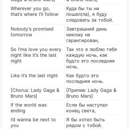
Wherever you go,
Куда бы ты ни
that’s where I’ll follow
пошел(ла), я буду
следовать за тобой.
Nobody’s promised
Завтрашний день
tomorrow
никому не
гарантирован,
So I’ma love you every
Так что я люблю тебя
night like it’s the last
каждую ночь, как
night
будто это последняя
ночь,
Like it’s the last night
Как будто это
последняя ночь.
[Chorus: Lady Gaga &
[Припев: Lady Gaga &
Bruno Mars]
Bruno Mars]
If the world was
Если бы наступал
ending
конец света,
I’d wanna be next to
Я бы хотел быть
you
рядом с тобой.