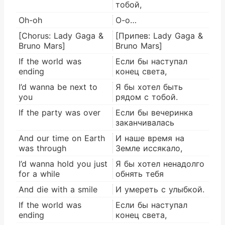
тобой,
Oh-oh
О-о…
[Chorus: Lady Gaga &
[Припев: Lady Gaga &
Bruno Mars]
Bruno Mars]
If the world was
Если бы наступал
ending
конец света,
I’d wanna be next to
Я бы хотел быть
you
рядом с тобой.
If the party was over
Если бы вечеринка
заканчивалась
And our time on Earth
И наше время на
was through
Земле иссякало,
I’d wanna hold you just
Я бы хотел ненадолго
for a while
обнять тебя
And die with a smile
И умереть с улыбкой.
If the world was
Если бы наступал
ending
конец света,