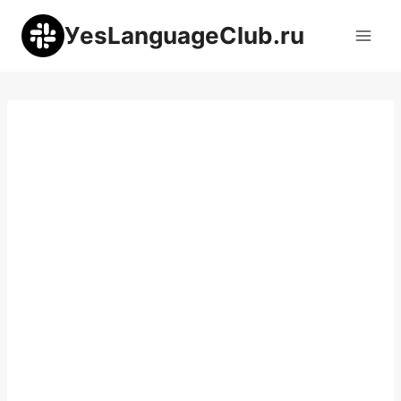
Перейти
УesLanguageClub.ru
к
содержимому