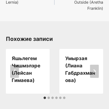
Lernia)
Outside (Aretha
записям
Franklin)
Похожие записи
Яшьлегем
Умырзая
Чишмэлэре
(Лиана
(Лейсан
Габдрахман
Гимаева)
ова)