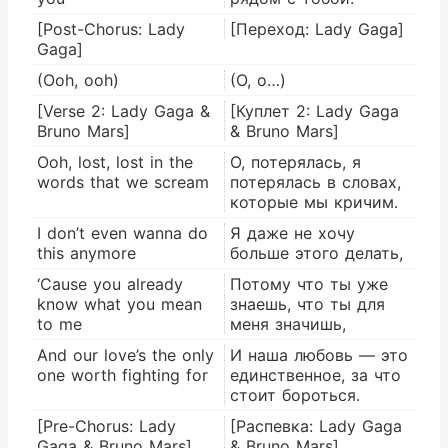
[Post-Chorus: Lady
[Переход: Lady Gaga]
Gaga]
(Ooh, ooh)
(О, о…)
[Verse 2: Lady Gaga &
[Куплет 2: Lady Gaga
Bruno Mars]
& Bruno Mars]
Ooh, lost, lost in the
О, потерялась, я
words that we scream
потерялась в словах,
которые мы кричим.
I don’t even wanna do
Я даже не хочу
this anymore
больше этого делать,
‘Cause you already
Потому что ты уже
know what you mean
знаешь, что ты для
to me
меня значишь,
And our love’s the only
И наша любовь — это
one worth fighting for
единственное, за что
стоит бороться.
[Pre-Chorus: Lady
[Распевка: Lady Gaga
Gaga & Bruno Mars]
& Bruno Mars]