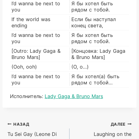
I’d wanna be next to
Я бы хотел быть
you
рядом с тобой.
If the world was
Если бы наступал
ending
конец света,
I’d wanna be next to
Я бы хотел быть
you
рядом с тобой.
[Outro: Lady Gaga &
[Концовка: Lady Gaga
Bruno Mars]
& Bruno Mars]
(Ooh, ooh)
(О, о…)
I’d wanna be next to
Я бы хотел(а) быть
you
рядом с тобой…
Метки
Исполнитель:
Lady Gaga & Bruno Mars
записи:
Навигация
НАЗАД
ДАЛЕЕ
Tu Sei Gay (Leone Di
Laughing on the
по