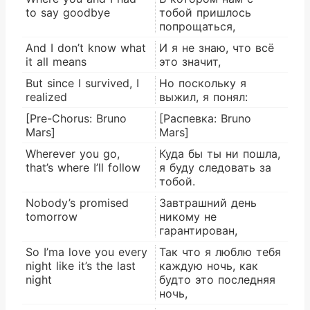
to say goodbye
тобой пришлось
попрощаться,
And I don’t know what
И я не знаю, что всё
it all means
это значит,
But since I survived, I
Но поскольку я
realized
выжил, я понял:
[Pre-Chorus: Bruno
[Распевка: Bruno
Mars]
Mars]
Wherever you go,
Куда бы ты ни пошла,
that’s where I’ll follow
я буду следовать за
тобой.
Nobody’s promised
Завтрашний день
tomorrow
никому не
гарантирован,
So I’ma love you every
Так что я люблю тебя
night like it’s the last
каждую ночь, как
night
будто это последняя
ночь,