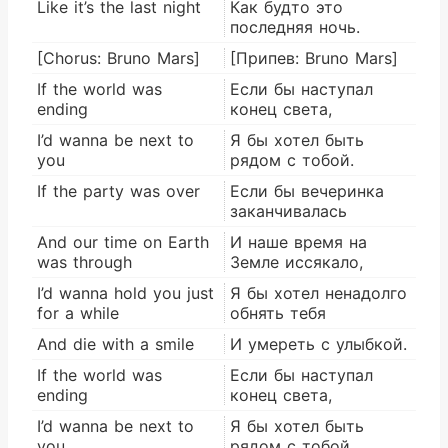
Like it’s the last night
Как будто это
последняя ночь.
[Chorus: Bruno Mars]
[Припев: Bruno Mars]
If the world was
Если бы наступал
ending
конец света,
I’d wanna be next to
Я бы хотел быть
you
рядом с тобой.
If the party was over
Если бы вечеринка
заканчивалась
And our time on Earth
И наше время на
was through
Земле иссякало,
I’d wanna hold you just
Я бы хотел ненадолго
for a while
обнять тебя
And die with a smile
И умереть с улыбкой.
If the world was
Если бы наступал
ending
конец света,
I’d wanna be next to
Я бы хотел быть
you
рядом с тобой.