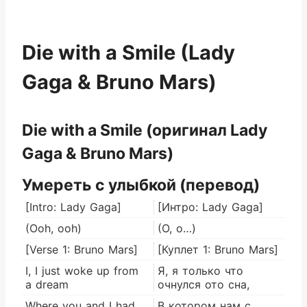
Die with a Smile (Lady
Gaga & Bruno Mars)
Die with a Smile (оригинал Lady
Gaga & Bruno Mars)
Умереть с улыбкой (перевод)
[Intro: Lady Gaga]
[Интро: Lady Gaga]
(Ooh, ooh)
(О, о…)
[Verse 1: Bruno Mars]
[Куплет 1: Bruno Mars]
I, I just woke up from
Я, я только что
a dream
очнулся ото сна,
Where you and I had
В котором нам с