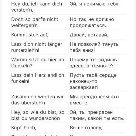
Hey du, ich kann dich
Эй, я понимаю тебя,
versteh’n,
Doch so darf’s nicht
Но так не должно
weitergeh’n
продолжаться.
Komm, steh auf,
Давай, вставай,
Lass dich nicht länger
Не позволяй тянуть
runterzieh’n!
тебя вниз!
Warum sitzt du hier im
Почему ты сидишь
Dunkeln?
здесь, в темноте?
Lass dein Herz endlich
Пусть твоё сердце
funkeln!
наконец-то
засверкает!
Zusammen werden wir
Мы преодолеем это
das übersteh’n
вместе.
Hey, so wie du bist, so
Эй, ты прекрасен
bist du wunderschön
таким, какой ты есть.
Kopf hoch,
Выше голову,