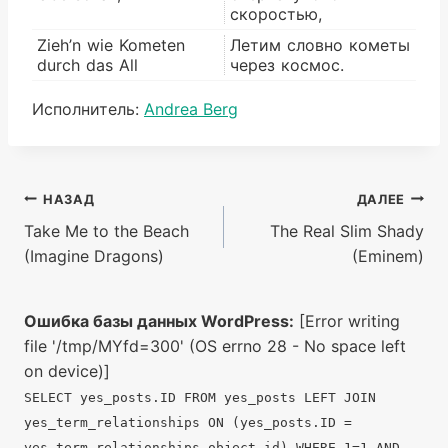
скоростью,
Zieh’n wie Kometen
Летим словно кометы
durch das All
через космос.
Метки
Исполнитель:
Andrea Berg
записи:
Навигация
НАЗАД
ДАЛЕЕ
Take Me to the Beach
The Real Slim Shady
по
(Imagine Dragons)
(Eminem)
записям
Ошибка базы данных WordPress:
[Error writing
file '/tmp/MYfd=300' (OS errno 28 - No space left
on device)]
SELECT yes_posts.ID FROM yes_posts LEFT JOIN
yes_term_relationships ON (yes_posts.ID =
yes_term_relationships.object_id) WHERE 1=1 AND