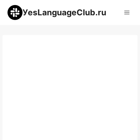
Перейти
УesLanguageClub.ru
к
содержимому