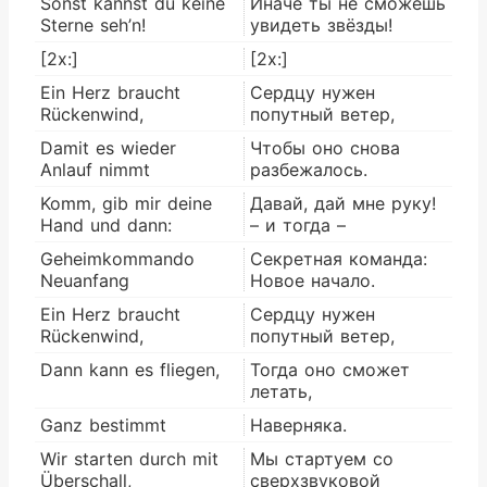
Sonst kannst du keine
Иначе ты не сможешь
Sterne seh’n!
увидеть звёзды!
[2x:]
[2x:]
Ein Herz braucht
Сердцу нужен
Rückenwind,
попутный ветер,
Damit es wieder
Чтобы оно снова
Anlauf nimmt
разбежалось.
Komm, gib mir deine
Давай, дай мне руку!
Hand und dann:
– и тогда –
Geheimkommando
Секретная команда:
Neuanfang
Новое начало.
Ein Herz braucht
Сердцу нужен
Rückenwind,
попутный ветер,
Dann kann es fliegen,
Тогда оно сможет
летать,
Ganz bestimmt
Наверняка.
Wir starten durch mit
Мы стартуем со
Überschall,
сверхзвуковой