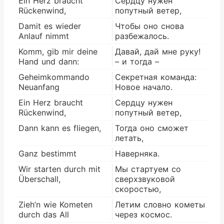
Ein Herz braucht
Сердцу нужен
Rückenwind,
попутный ветер,
Damit es wieder
Чтобы оно снова
Anlauf nimmt
разбежалось.
Komm, gib mir deine
Давай, дай мне руку!
Hand und dann:
– и тогда –
Geheimkommando
Секретная команда:
Neuanfang
Новое начало.
Ein Herz braucht
Сердцу нужен
Rückenwind,
попутный ветер,
Dann kann es fliegen,
Тогда оно сможет
летать,
Ganz bestimmt
Наверняка.
Wir starten durch mit
Мы стартуем со
Überschall,
сверхзвуковой
скоростью,
Zieh’n wie Kometen
Летим словно кометы
durch das All
через космос.