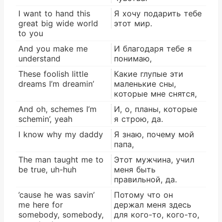
I want to hand this
Я хочу подарить тебе
great big wide world
этот мир.
to you
And you make me
И благодаря тебе я
understand
понимаю,
These foolish little
Какие глупые эти
dreams I’m dreamin’
маленькие сны,
которые мне снятся,
And oh, schemes I’m
И, о, планы, которые
schemin’, yeah
я строю, да.
I know why my daddy
Я знаю, почему мой
папа,
The man taught me to
Этот мужчина, учил
be true, uh-huh
меня быть
правильной, да.
’cause he was savin’
Потому что он
me here for
держал меня здесь
somebody, somebody,
для кого-то, кого-то,