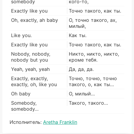
somebody
кого-то,
Exactly like you
Точно такого, как ты.
Oh, exactly, ah baby
О, точно такого, ах,
милый,
Like you.
Как ты.
Exactly like you
Точно такого, как ты.
Nobody, nobody,
Никто, никто, никто,
nobody but you
кроме тебя.
Yeah, yeah, yeah
Да, да, да.
Exactly, exactly,
Точно, точно, точно
exactly, oh, like you
такого, о, как ты…
Oh baby
О, милый…
Somebody,
Такого, такого…
somebody…
Метки
Исполнитель:
Aretha Franklin
записи: