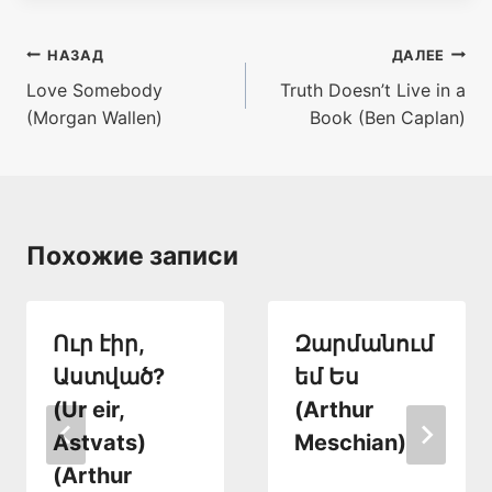
Навигация
НАЗАД
ДАЛЕЕ
Love Somebody
Truth Doesn’t Live in a
по
(Morgan Wallen)
Book (Ben Caplan)
записям
Похожие записи
Ուր էիր,
Զարմանում
Աստված?
եմ Ես
(Ur eir,
(Arthur
Astvats)
Meschian)
(Arthur