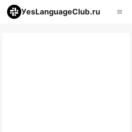
Перейти
УesLanguageClub.ru
к
содержимому