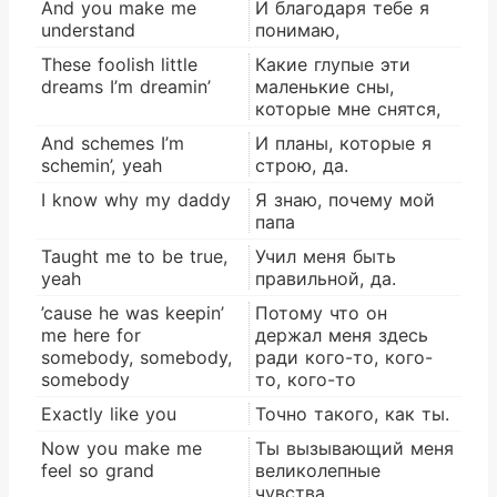
And you make me
И благодаря тебе я
understand
понимаю,
These foolish little
Какие глупые эти
dreams I’m dreamin’
маленькие сны,
которые мне снятся,
And schemes I’m
И планы, которые я
schemin’, yeah
строю, да.
I know why my daddy
Я знаю, почему мой
папа
Taught me to be true,
Учил меня быть
yeah
правильной, да.
’cause he was keepin’
Потому что он
me here for
держал меня здесь
somebody, somebody,
ради кого-то, кого-
somebody
то, кого-то
Exactly like you
Точно такого, как ты.
Now you make me
Ты вызывающий меня
feel so grand
великолепные
чувства.