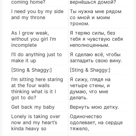
coming home?
вернёшься домой?
I need you by my side
Ты нужна мне рядом
and my throne
со мной и моим
троном.
As I grow weak,
Я теряю силы, без
without you girl I’m
тебя я чувствую себя
incomplete
неполноценным.
I’ll do anything just to
Я сделаю всё, чтобы
make it up
загладить свою вину.
[Sting & Shaggy:]
[Sting & Shaggy:]
I’m sitting here staring
Я сижу, глядя на
at the four walls
четыре стены, и
thinking what is it I
думаю, что мне
got to do?
делать.
Get back my baby
Вернуть мою детку.
Lonely is taking over
Одиночество
now and my heart’s
одолевает, на сердце
kinda heavy so
тяжело,