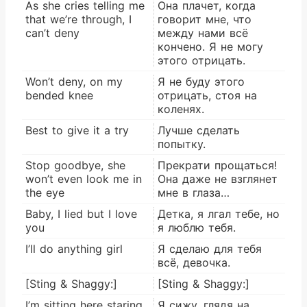
As she cries telling me
Она плачет, когда
that we’re through, I
говорит мне, что
can’t deny
между нами всё
кончено. Я не могу
этого отрицать.
Won’t deny, on my
Я не буду этого
bended knee
отрицать, стоя на
коленях.
Best to give it a try
Лучше сделать
попытку.
Stop goodbye, she
Прекрати прощаться!
won’t even look me in
Она даже не взглянет
the eye
мне в глаза…
Baby, I lied but I love
Детка, я лгал тебе, но
you
я люблю тебя.
I’ll do anything girl
Я сделаю для тебя
всё, девочка.
[Sting & Shaggy:]
[Sting & Shaggy:]
I’m sitting here staring
Я сижу, глядя на