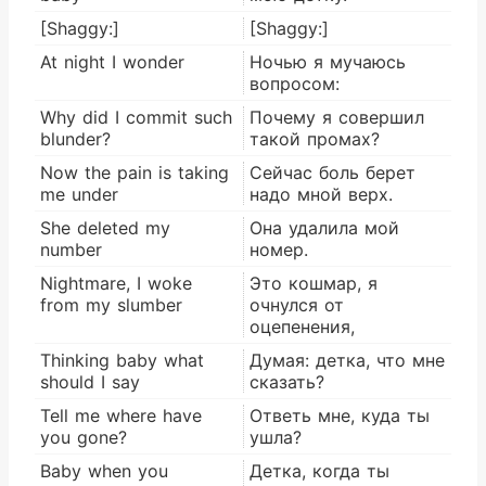
[Shaggy:]
[Shaggy:]
At night I wonder
Ночью я мучаюсь
вопросом:
Why did I commit such
Почему я совершил
blunder?
такой промах?
Now the pain is taking
Сейчас боль берет
me under
надо мной верх.
She deleted my
Она удалила мой
number
номер.
Nightmare, I woke
Это кошмар, я
from my slumber
очнулся от
оцепенения,
Thinking baby what
Думая: детка, что мне
should I say
сказать?
Tell me where have
Ответь мне, куда ты
you gone?
ушла?
Baby when you
Детка, когда ты