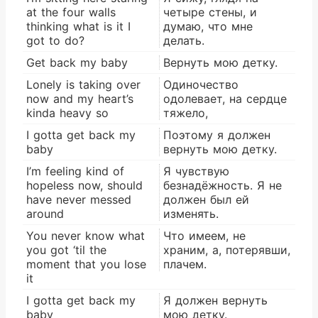
at the four walls
четыре стены, и
thinking what is it I
думаю, что мне
got to do?
делать.
Get back my baby
Вернуть мою детку.
Lonely is taking over
Одиночество
now and my heart’s
одолевает, на сердце
kinda heavy so
тяжело,
I gotta get back my
Поэтому я должен
baby
вернуть мою детку.
I’m feeling kind of
Я чувствую
hopeless now, should
безнадёжность. Я не
have never messed
должен был ей
around
изменять.
You never know what
Что имеем, не
you got ‘til the
храним, а, потерявши,
moment that you lose
плачем.
it
I gotta get back my
Я должен вернуть
baby
мою детку.