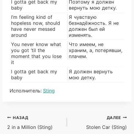
I gotta get back my
Поэтому я должен
baby
вернуть мою детку.
I’m feeling kind of
Я чувствую
hopeless now, should
безнадёжность. Я не
have never messed
должен был ей
around
изменять.
You never know what
Что имеем, не
you got ‘til the
храним, а, потерявши,
moment that you lose
плачем.
it
I gotta get back my
Я должен вернуть
baby
мою детку.
Метки
Исполнитель:
Sting
записи:
Навигация
НАЗАД
ДАЛЕЕ
2 in a Million (Sting)
Stolen Car (Sting)
по