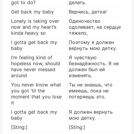
got to do?
делать.
Get back my baby
Вернись, детка!
Lonely is taking over
Одиночество
now and my heart’s
одолевает, на сердце
kinda heavy so
тяжело,
I gotta get back my
Поэтому я должен
baby
вернуть мою детку.
I’m feeling kind of
Я чувствую
hopeless now, should
безнадёжность. Я не
have never messed
должен был ей
around
изменять.
You never know what
Ты не знаешь, что
you got ‘til the
имеешь, пока не
moment that you lose
потеряешь это.
it
I gotta get back my
Я должен вернуть
baby
мою детку.
[Sting:]
[Sting:]