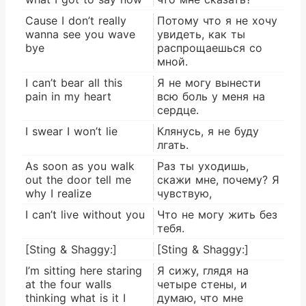
Cause I don’t really
Потому что я не хочу
wanna see you wave
увидеть, как ты
bye
распрощаешься со
мной.
I can’t bear all this
Я не могу вынести
pain in my heart
всю боль у меня на
сердце.
I swear I won’t lie
Клянусь, я не буду
лгать.
As soon as you walk
Раз ты уходишь,
out the door tell me
скажи мне, почему? Я
why I realize
чувствую,
I can’t live without you
Что не могу жить без
тебя.
[Sting & Shaggy:]
[Sting & Shaggy:]
I’m sitting here staring
Я сижу, глядя на
at the four walls
четыре стены, и
thinking what is it I
думаю, что мне