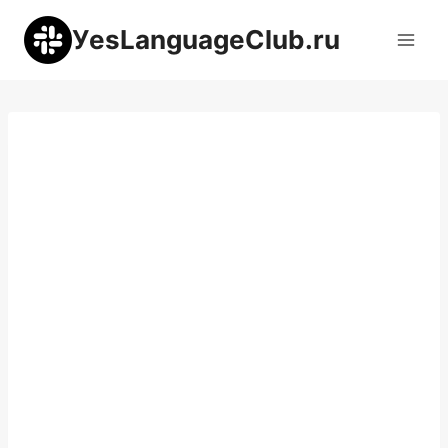
Перейти
УesLanguageClub.ru
к
содержимому