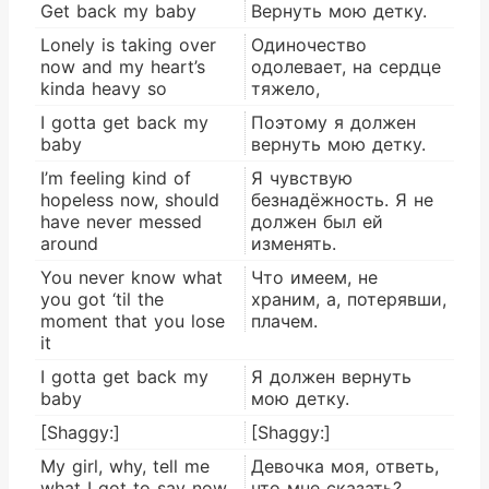
Get back my baby
Вернуть мою детку.
Lonely is taking over
Одиночество
now and my heart’s
одолевает, на сердце
kinda heavy so
тяжело,
I gotta get back my
Поэтому я должен
baby
вернуть мою детку.
I’m feeling kind of
Я чувствую
hopeless now, should
безнадёжность. Я не
have never messed
должен был ей
around
изменять.
You never know what
Что имеем, не
you got ‘til the
храним, а, потерявши,
moment that you lose
плачем.
it
I gotta get back my
Я должен вернуть
baby
мою детку.
[Shaggy:]
[Shaggy:]
My girl, why, tell me
Девочка моя, ответь,
what I got to say now
что мне сказать?