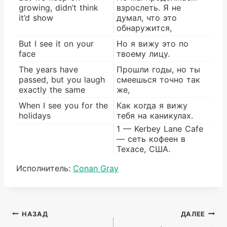
growing, didn’t think
взрослеть. Я не
it’d show
думал, что это
обнаружится,
But I see it on your
Но я вижу это по
face
твоему лицу.
The years have
Прошли годы, но ты
passed, but you laugh
смеешься точно так
exactly the same
же,
When I see you for the
Как когда я вижу
holidays
тебя на каникулах.
1 — Kerbey Lane Cafe
— сеть кофеен в
Техасе, США.
Метки
Исполнитель:
Conan Gray
записи:
Навигация
НАЗАД
ДАЛЕЕ