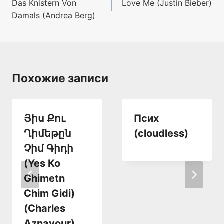
Das Knistern Von
Love Me (Justin Bieber)
по
Damals (Andrea Berg)
записям
Похожие записи
Յիս Քու
Псих
Ղիմեթըն
(cloudless)
Չիմ Գիդի
(Yes Ko
Ghimetn
Chim Gidi)
(Charles
Aznavour)