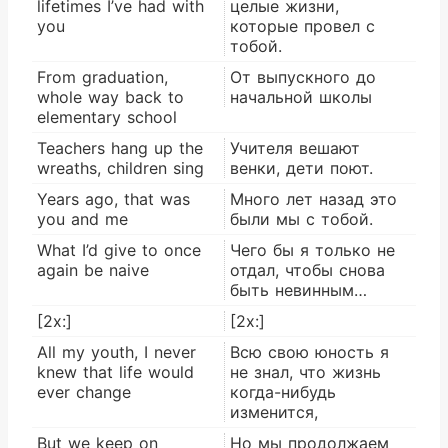
lifetimes I’ve had with
целые жизни,
you
которые провел с
тобой.
From graduation,
От выпускного до
whole way back to
начальной школы
elementary school
Teachers hang up the
Учителя вешают
wreaths, children sing
венки, дети поют.
Years ago, that was
Много лет назад это
you and me
были мы с тобой.
What I’d give to once
Чего бы я только не
again be naive
отдал, чтобы снова
быть невинным…
[2x:]
[2x:]
All my youth, I never
Всю свою юность я
knew that life would
не знал, что жизнь
ever change
когда-нибудь
изменится,
But we keep on
Но мы продолжаем