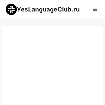
Перейти
УesLanguageClub.ru
к
содержимому