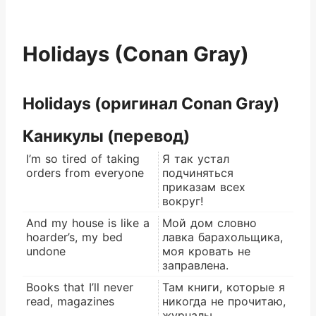
Holidays (Conan Gray)
Holidays (оригинал Conan Gray)
Каникулы (перевод)
I’m so tired of taking
Я так устал
orders from everyone
подчиняться
приказам всех
вокруг!
And my house is like a
Мой дом словно
hoarder’s, my bed
лавка барахольщика,
undone
моя кровать не
заправлена.
Books that I’ll never
Там книги, которые я
read, magazines
никогда не прочитаю,
журналы,