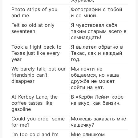
Photo strips of you
Фотографии с тобой
and me
и со мной.
Felt so old at only
Я чувствовал себя
seventeen
таким старым всего в
семнадцать!
Took a flight back to
Я вылетел обратно в
Texas just like every
Техас, как и каждый
year
год.
We barely talk, but our
Мы почти не
friendship can’t
общаемся, но наша
disappear
дружба не может
сойти на нет.
At Kerbey Lane, the
В «Керби Лейн» кофе
coffee tastes like
на вкус, как бензин.
gasoline
Could you order some
Можешь заказать мне
for me?
чашечку?
I’m too cold and I’m
Мне слишком