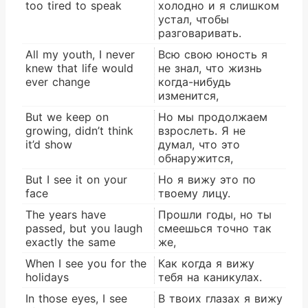
too tired to speak
холодно и я слишком
устал, чтобы
разговаривать.
All my youth, I never
Всю свою юность я
knew that lifе would
не знал, что жизнь
ever change
когда-нибудь
изменится,
But wе keep on
Но мы продолжаем
growing, didn’t think
взрослеть. Я не
it’d show
думал, что это
обнаружится,
But I see it on your
Но я вижу это по
face
твоему лицу.
The years have
Прошли годы, но ты
passed, but you laugh
смеешься точно так
exactly the same
же,
When I see you for the
Как когда я вижу
holidays
тебя на каникулах.
In those eyes, I see
В твоих глазах я вижу