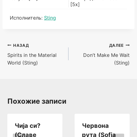
[5x]
Метки
Исполнитель:
Sting
записи:
Навигация
НАЗАД
ДАЛЕЕ
Spirits in the Material
Don’t Make Me Wait
по
World (Sting)
(Sting)
записям
Похожие записи
Чија си?
Червона
(Славе
рута (Sofia