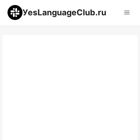
Перейти
УesLanguageClub.ru
к
содержимому