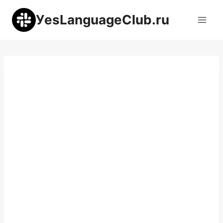
Перейти
УesLanguageClub.ru
к
содержимому