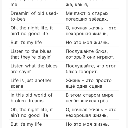
me
же, как я,
Dreamin’ of old used-
Мечтают о старых
to-be’s
погасших звёздах.
Oh, the night life, it
О, ночная жизнь – это
ain’t no good life
нехорошая жизнь,
But it’s my life
Но это моя жизнь.
Listen to the blues
Послушайте блюз,
that they’re playin’
который они играют.
Listen what the blues
Послушайте, что этот
are sayin’
блюз говорит.
Life is just another
Жизнь – это просто
scene
ещё одна сцена
In this old world of
В этом старом мире
broken dreams
несбывшихся грёз.
Oh, the night life, it
О, ночная жизнь – это
ain’t no good life
нехорошая жизнь,
But it’s my life
Но это моя жизнь.