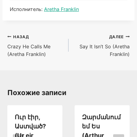
Метки
Исполнитель:
Aretha Franklin
записи:
Навигация
НАЗАД
ДАЛЕЕ
Crazy He Calls Me
Say It Isn’t So (Aretha
по
(Aretha Franklin)
Franklin)
записям
Похожие записи
Ուր էիր,
Զարմանում
Աստված?
եմ Ես
(Ur eir,
(Arthur