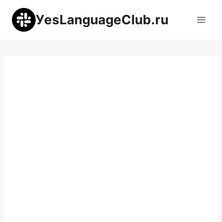
Перейти
УesLanguageClub.ru
к
содержимому