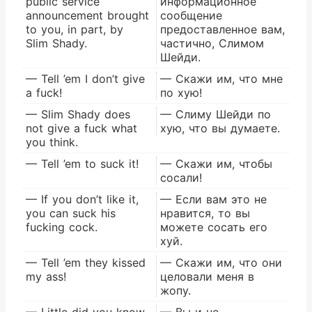
public service
информационное
announcement brought
сообщение
to you, in part, by
предоставленное вам,
Slim Shady.
частично, Слимом
Шейди.
— Tell ’em I don’t give
— Скажи им, что мне
a fuck!
по хую!
— Slim Shady does
— Слиму Шейди по
not give a fuck what
хую, что вы думаете.
you think.
— Tell ’em to suck it!
— Скажи им, чтобы
сосали!
— If you don’t like it,
— Если вам это не
you can suck his
нравится, то вы
fucking cock.
можете сосать его
хуй.
— Tell ’em they kissed
— Скажи им, что они
my ass!
целовали меня в
жопу.
— Little did you know,
— Вы и не