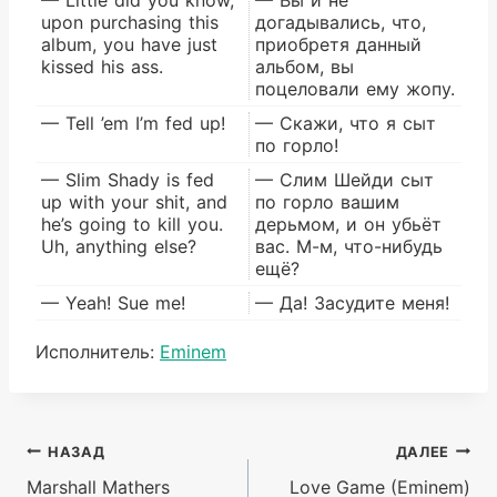
upon purchasing this
догадывались, что,
album, you have just
приобретя данный
kissed his ass.
альбом, вы
поцеловали ему жопу.
— Tell ’em I’m fed up!
— Скажи, что я сыт
по горло!
— Slim Shady is fed
— Слим Шейди сыт
up with your shit, and
по горло вашим
he’s going to kill you.
дерьмом, и он убьёт
Uh, anything else?
вас. М-м, что-нибудь
ещё?
— Yeah! Sue me!
— Да! Засудите меня!
Метки
Исполнитель:
Eminem
записи:
Навигация
НАЗАД
ДАЛЕЕ
Marshall Mathers
Love Game (Eminem)
по