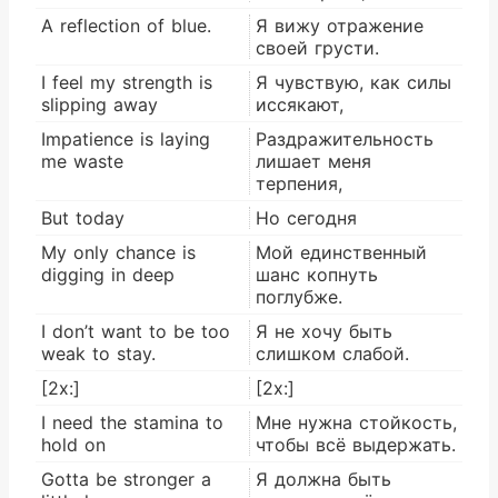
A reflection of blue.
Я вижу отражение
своей грусти.
I feel my strength is
Я чувствую, как силы
slipping away
иссякают,
Impatience is laying
Раздражительность
me waste
лишает меня
терпения,
But today
Но сегодня
My only chance is
Мой единственный
digging in deep
шанс копнуть
поглубже.
I don’t want to be too
Я не хочу быть
weak to stay.
слишком слабой.
[2x:]
[2x:]
I need the stamina to
Мне нужна стойкость,
hold on
чтобы всё выдержать.
Gotta be stronger a
Я должна быть