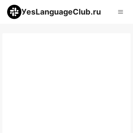
Перейти
УesLanguageClub.ru
к
содержимому