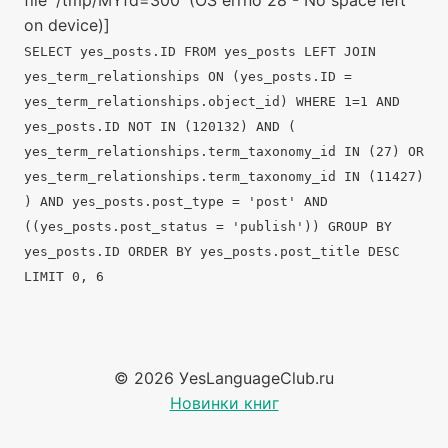
on device)]
SELECT yes_posts.ID FROM yes_posts LEFT JOIN
yes_term_relationships ON (yes_posts.ID =
yes_term_relationships.object_id) WHERE 1=1 AND
yes_posts.ID NOT IN (120132) AND (
yes_term_relationships.term_taxonomy_id IN (27) OR
yes_term_relationships.term_taxonomy_id IN (11427)
) AND yes_posts.post_type = 'post' AND
((yes_posts.post_status = 'publish')) GROUP BY
yes_posts.ID ORDER BY yes_posts.post_title DESC
LIMIT 0, 6
© 2026 УesLanguageClub.ru
Новинки книг