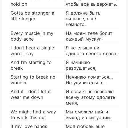
hold on
чтобы всё выдержать.
Gotta be stronger a
Я должна быть
little longer
сильнее, ещё
немного.
Every muscle in my
На моем теле болит
body ache
каждый мускул,
I don’t hear a single
Я не слышу ни
word I say
единого своего слова.
And I’m starting to
Я начинаю
break
разрушаться,
Starting to break no
Начинаю ломаться…
wonder
Не удивительно…
And if I don’t let it
И если я не позволю
wear me down
всему этому одолеть
меня,
We might find a way
Мы сможем найти
to work this out
выход из ситуации.
If my love hangs
Моя любовь еще