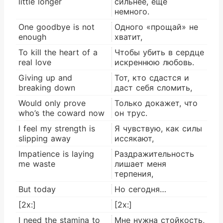
little longer
сильнее, ещё
немного.
One goodbye is not
Одного «прощай» не
enough
хватит,
To kill the heart of a
Чтобы убить в сердце
real love
искреннюю любовь.
Giving up and
Тот, кто сдастся и
breaking down
даст себя сломить,
Would only prove
Только докажет, что
who’s the coward now
он трус.
I feel my strength is
Я чувствую, как силы
slipping away
иссякают,
Impatience is laying
Раздражительность
me waste
лишает меня
терпения,
But today
Но сегодня…
[2x:]
[2x:]
I need the stamina to
Мне нужна стойкость,