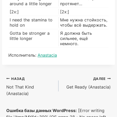
around a little longer
протянет…
[2x:]
[2x:]
I need the stamina to
Мне нужна стойкость,
hold on
чтобы всё выдержать.
Gotta be stronger a
Я должна быть
little longer
сильнее, ещё
немного.
Метки
Исполнитель:
Anastacia
записи:
Навигация
НАЗАД
ДАЛЕЕ
Not That Kind
Get Ready (Anastacia)
по
(Anastacia)
записям
Ошибка базы данных WordPress:
[Error writing
file '/tmp/MYfd=300' (OS errno 28 - No space left