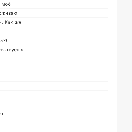
, моё
ерживаю
и. Как же
ь?)
увствуешь,
т.