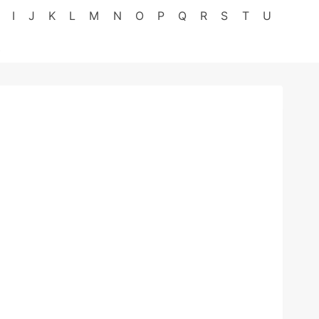
I
J
K
L
M
N
O
P
Q
R
S
T
U
Z