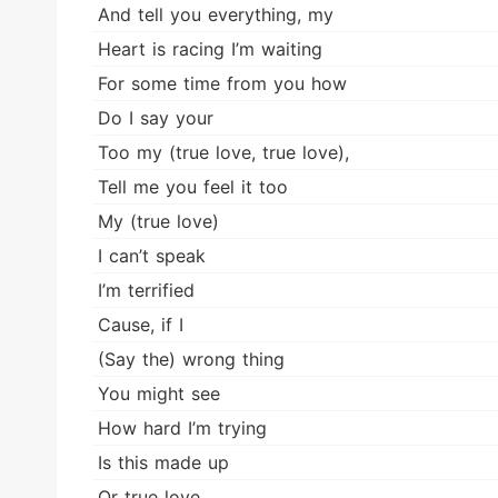
And tell you everything, my
Heart is racing I’m waiting
For some time from you how
Do I say your
Too my (true love, true love),
Tell me you feel it too
My (true love)
I can’t speak
I’m terrified
Cause, if I
(Say the) wrong thing
You might see
How hard I’m trying
Is this made up
Or true love