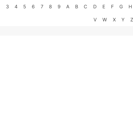
2
3
4
5
6
7
8
9
A
B
C
D
E
F
G
H
V
W
X
Y