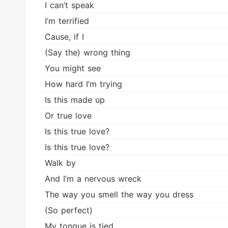
I can’t speak
I’m terrified
Cause, if I
(Say the) wrong thing
You might see
How hard I’m trying
Is this made up
Or true love
Is this true love?
Is this true love?
Walk by
And I’m a nervous wreck
The way you smell the way you dress
(So perfect)
My tongue is tied