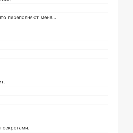
 что переполняют меня…
т.
й секретами,