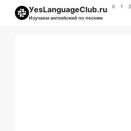
Перейти
0
1
УesLanguageClub.ru
к
Изучаем английский по песням
содержимому