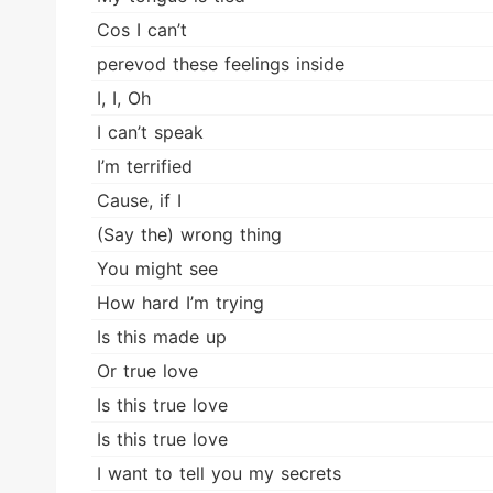
Cos I can’t
perevod these feelings inside
I, I, Oh
I can’t speak
I’m terrified
Cause, if I
(Say the) wrong thing
You might see
How hard I’m trying
Is this made up
Or true love
Is this true love
Is this true love
I want to tell you my secrets