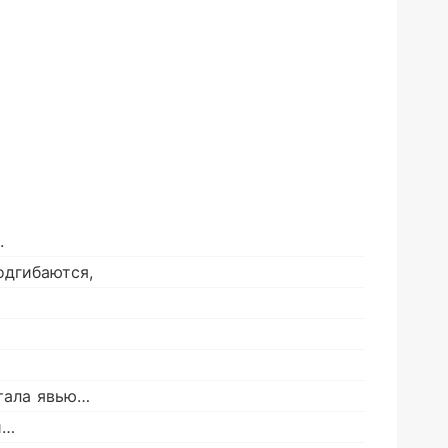
.
одгибаются,
стала явью…
и…