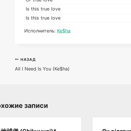
Is this true love
Is this true love
Метки
Исполнитель:
Ke$ha
записи:
Навигация
НАЗАД
All I Need Is You (Ke$ha)
по
записям
хожие записи