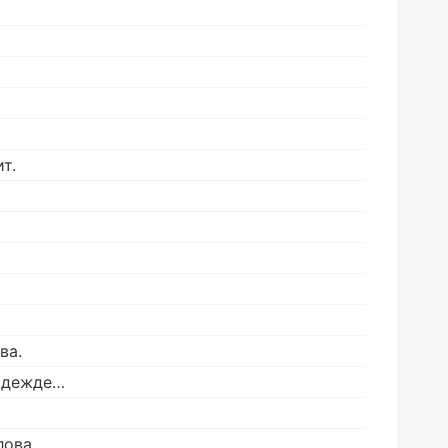
т.
ва.
 одежде…
лова,