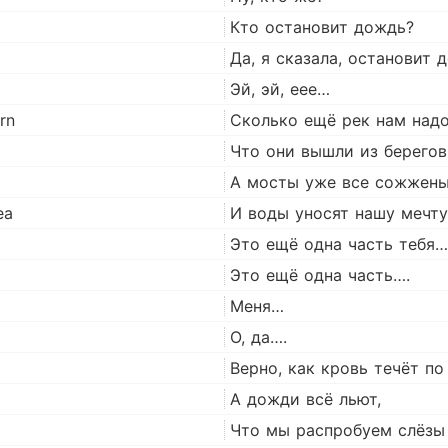
Кто остановит дождь?
Да, я сказала, остановит
Эй, эй, еее…
rn
Сколько ещё рек нам надо
Что они вышли из берегов
А мосты уже все сожжены
ea
И воды уносят нашу мечту
Это ещё одна часть тебя…
Это ещё одна часть….
Меня…
О, да….
Верно, как кровь течёт п
А дожди всё льют,
Что мы распробуем слёзы 