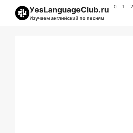
Перейти
0
1
УesLanguageClub.ru
к
Изучаем английский по песням
содержимому