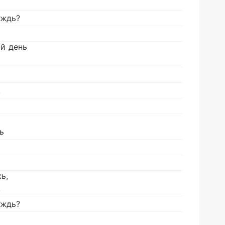
ождь?
й день
!
ь
ь,
,
ождь?