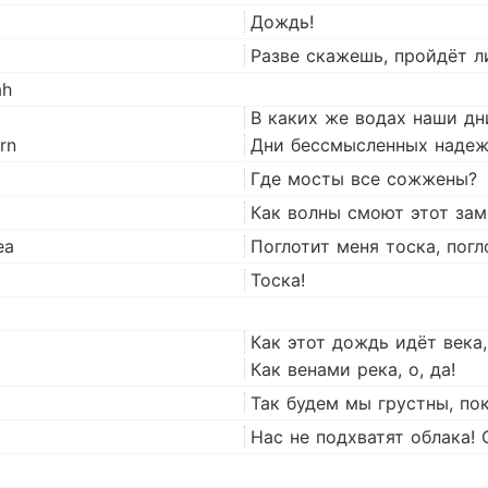
Дождь!
Разве скажешь, пройдёт л
ah
В каких же водах наши дн
rn
Дни бессмысленных надеж
Где мосты все сожжены?
Как волны смоют этот зам
ea
Поглотит меня тоска, погл
Тоска!
Как этот дождь идёт века,
Как венами река, о, да!
Так будем мы грустны, по
Нас не подхватят облака! 