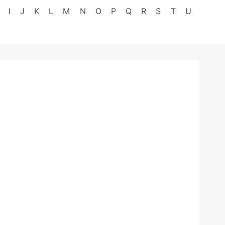
I
J
K
L
M
N
O
P
Q
R
S
T
U
Z