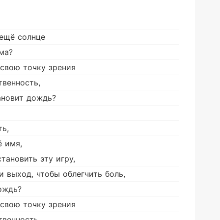
 ещё солнце
ма?
 свою точку зрения
твенность,
ановит дождь?
ть,
ё имя,
тановить эту игру,
и выход, чтобы облегчить боль,
ождь?
 свою точку зрения
твенность,