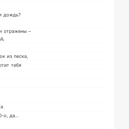
и дождь?
и отражены –
д,
ок из песка,
отит тебя
ка
О-о, да…