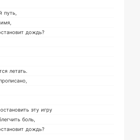
й путь,
 имя,
остановит дождь?
тся летать.
прописано,
 остановить эту игру
легчить боль,
остановит дождь?