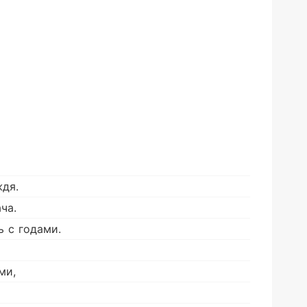
ждя.
ча.
 с годами.
ми,