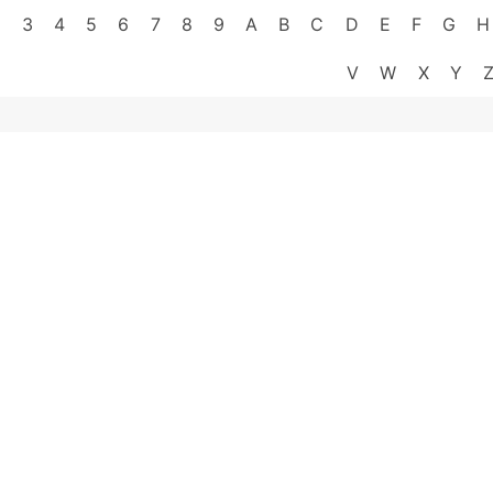
2
3
4
5
6
7
8
9
A
B
C
D
E
F
G
H
V
W
X
Y