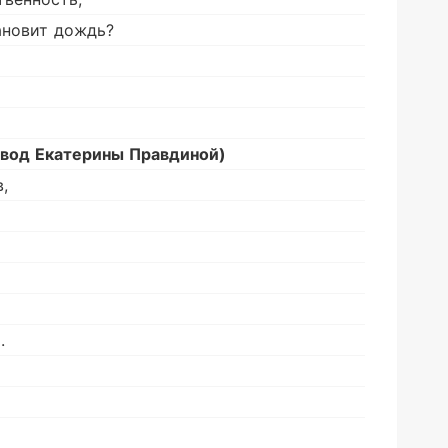
ановит дождь?
евод Екатерины Правдиной
)
,
.